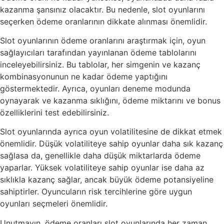
kazanma şansınız olacaktır. Bu nedenle, slot oyunlarını
seçerken ödeme oranlarının dikkate alınması önemlidir.
Slot oyunlarının ödeme oranlarını araştırmak için, oyun
sağlayıcıları tarafından yayınlanan ödeme tablolarını
inceleyebilirsiniz. Bu tablolar, her simgenin ve kazanç
kombinasyonunun ne kadar ödeme yaptığını
göstermektedir. Ayrıca, oyunları deneme modunda
oynayarak ve kazanma sıklığını, ödeme miktarını ve bonus
özelliklerini test edebilirsiniz.
Slot oyunlarında ayrıca oyun volatilitesine de dikkat etmek
önemlidir. Düşük volatiliteye sahip oyunlar daha sık kazanç
sağlasa da, genellikle daha düşük miktarlarda ödeme
yaparlar. Yüksek volatiliteye sahip oyunlar ise daha az
sıklıkla kazanç sağlar, ancak büyük ödeme potansiyeline
sahiptirler. Oyuncuların risk tercihlerine göre uygun
oyunları seçmeleri önemlidir.
Unutmayın, ödeme oranları slot oyunlarında her zaman