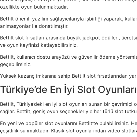
özellikte oyun bulunmaktadır.
Bettilt önemli yazılım sağlayıcılarıyla işbirliği yaparak, kull
animasyonlar ile donatılmıştır.
Bettilt slot fırsatları arasında büyük jackpot ödülleri, ücret
ve oyun keyfinizi katlayabilirsiniz.
Bettilt, kullanıcı dostu arayüzü ve güvenilir ödeme yönteml
geçebilirsiniz.
Yüksek kazanç imkanına sahip Bettilt slot fırsatlarından yar
Türkiye’de En İyi Slot Oyunları 
Bettilt, Türkiye’deki en iyi slot oyunları sunan bir çevrimiç
sağlar. Bettilt, geniş oyun seçenekleriyle her türlü slot tutk
En yeni ve popüler slot oyunlarını Bettilt’te bulabilirsiniz. 
çeşitlilik sunmaktadır. Klasik slot oyunlarından video slotla