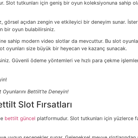
dur. Slot tutkunları için geniş bir oyun koleksiyonuna sahip o
z, görsel açıdan zengin ve etkileyici bir deneyim sunar. İste
 bir oyun bulabilirsiniz.
erine sahip modern video slotlar da mevcuttur. Bu slot oyunl
slot oyunları size büyük bir heyecan ve kazanç sunacak.
lirsiniz. Güvenli ödeme yöntemleri ve hızlı para çekme işleml
in!
t Oyunlarını Bettilt’te Deneyin!
lt Slot Fırsatları
 ve
bettilt güncel
platformudur. Slot tutkunları için yüzlerce f
tçeye uygun seçenekler sunar. Geleneksel meyve slotlarından