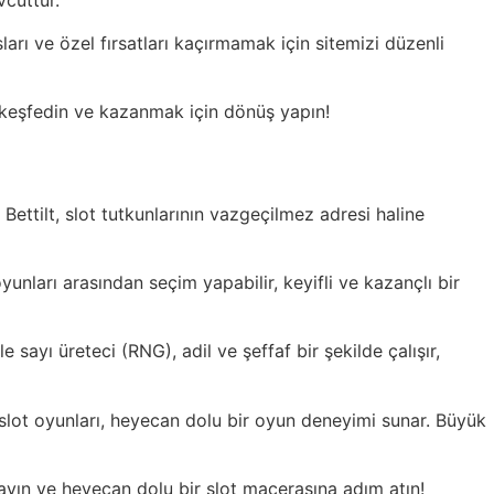
vcuttur.
arı ve özel fırsatları kaçırmamak için sitemizi düzenli
di keşfedin ve kazanmak için dönüş yapın!
Bettilt, slot tutkunlarının vazgeçilmez adresi haline
unları arasından seçim yapabilir, keyifli ve kazançlı bir
e sayı üreteci (RNG), adil ve şeffaf bir şekilde çalışır,
ış slot oyunları, heyecan dolu bir oyun deneyimi sunar. Büyük
layın ve heyecan dolu bir slot macerasına adım atın!