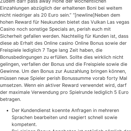
Zudem darf pass away Höhe der wöchentlichen
Einzahlungen abzüglich der erhaltenen Boni bei weitem
nicht niedriger als 20 Euro sein.” “[newline]Neben dem
hohen Reward für Neukunden bietet das Vulkan Las vegas
Casino noch sonstige Specials an, perish euch mit
Sicherheit gefallen werden. Nachteilig für Kunden ist, dass
diese ab Erhalt des Online casino Online Bonus sowie der
Freispiele lediglich 7 Tage lang Zeit haben, die
Bonusbedingungen zu erfüllen. Sollte dies wirklich nicht
gelingen, verfallen der Bonus und die Freispiele sowie die
Gewinne. Um den Bonus zur Auszahlung bringen können,
müssen neue Spieler perish Bonussumme vorab forty Mal
umsetzen. Wenn ein aktiver Reward verwendet wird, darf
der maximale Verwendung pro Spielrunde lediglich 5 Euro
betragen.
Der Kundendienst koennte Anfragen in mehreren
Sprachen bearbeiten und reagiert schnell sowie
kompetent.