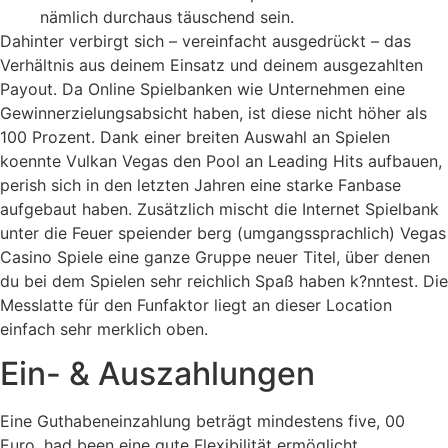
nämlich durchaus täuschend sein.
Dahinter verbirgt sich – vereinfacht ausgedrückt – das
Verhältnis aus deinem Einsatz und deinem ausgezahlten
Payout. Da Online Spielbanken wie Unternehmen eine
Gewinnerzielungsabsicht haben, ist diese nicht höher als
100 Prozent. Dank einer breiten Auswahl an Spielen
koennte Vulkan Vegas den Pool an Leading Hits aufbauen,
perish sich in den letzten Jahren eine starke Fanbase
aufgebaut haben. Zusätzlich mischt die Internet Spielbank
unter die Feuer speiender berg (umgangssprachlich) Vegas
Casino Spiele eine ganze Gruppe neuer Titel, über denen
du bei dem Spielen sehr reichlich Spaß haben k?nntest. Die
Messlatte für den Funfaktor liegt an dieser Location
einfach sehr merklich oben.
Ein- & Auszahlungen
Eine Guthabeneinzahlung beträgt mindestens five, 00
Euro, had been eine gute Flexibilität ermöglicht.