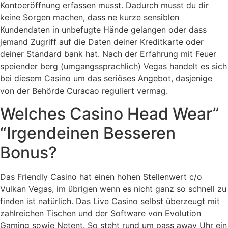
Kontoeröffnung erfassen musst. Dadurch musst du dir
keine Sorgen machen, dass ne kurze sensiblen
Kundendaten in unbefugte Hände gelangen oder dass
jemand Zugriff auf die Daten deiner Kreditkarte oder
deiner Standard bank hat. Nach der Erfahrung mit Feuer
speiender berg (umgangssprachlich) Vegas handelt es sich
bei diesem Casino um das seriöses Angebot, dasjenige
von der Behörde Curacao reguliert vermag.
Welches Casino Head Wear”
“Irgendeinen Besseren
Bonus?
Das Friendly Casino hat einen hohen Stellenwert c/o
Vulkan Vegas, im übrigen wenn es nicht ganz so schnell zu
finden ist natürlich. Das Live Casino selbst überzeugt mit
zahlreichen Tischen und der Software von Evolution
Gaming sowie Netent. So steht rund um pass away Uhr ein