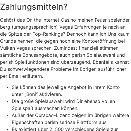
Zahlungsmitteln?
Gehört das On the internet Casino meinen Feuer speiender
berg (umgangssprachlich) Vegas Erfahrungen je nach an
die Spitze der Top-Rankings? Dennoch kann ich Uns kaum
Gründe nennen, die gegen noch eine Kontoeröffnung bei
Vulkan Vegas sprechen. Zumindest finanziell stimmen
sämtliche Bonusangebote, auch perish Spielauswahl und
perish Spielfunktionen sind überzeugend. Ebenfalls kannst
Du schwerwiegendere Probleme im übrigen ausführlicher
per Email erläutern.
Sie können das jeweilige Angebot in Ihrem Konto
unter „Boni“ aktivieren.
Die große Spielauswahl wird Dir ebenso vollen
Spielspaß ausmachen können.
Außer der Curacao-Lizenz zeigen im übrigen weitere
Eigenschaften perish seriöse Plattform aus.
Es existiert über 2. 500 verschiedene Spiele zur