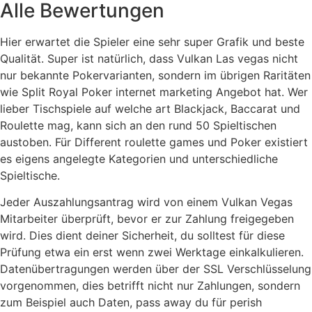
Alle Bewertungen
Hier erwartet die Spieler eine sehr super Grafik und beste
Qualität. Super ist natürlich, dass Vulkan Las vegas nicht
nur bekannte Pokervarianten, sondern im übrigen Raritäten
wie Split Royal Poker internet marketing Angebot hat. Wer
lieber Tischspiele auf welche art Blackjack, Baccarat und
Roulette mag, kann sich an den rund 50 Spieltischen
austoben. Für Different roulette games und Poker existiert
es eigens angelegte Kategorien und unterschiedliche
Spieltische.
Jeder Auszahlungsantrag wird von einem Vulkan Vegas
Mitarbeiter überprüft, bevor er zur Zahlung freigegeben
wird. Dies dient deiner Sicherheit, du solltest für diese
Prüfung etwa ein erst wenn zwei Werktage einkalkulieren.
Datenübertragungen werden über der SSL Verschlüsselung
vorgenommen, dies betrifft nicht nur Zahlungen, sondern
zum Beispiel auch Daten, pass away du für perish