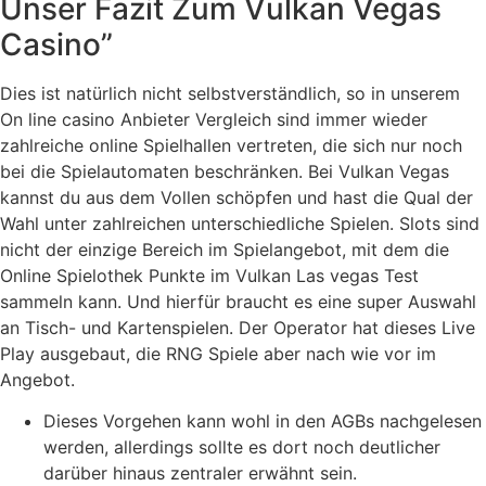
Unser Fazit Zum Vulkan Vegas
Casino”
Dies ist natürlich nicht selbstverständlich, so in unserem
On line casino Anbieter Vergleich sind immer wieder
zahlreiche online Spielhallen vertreten, die sich nur noch
bei die Spielautomaten beschränken. Bei Vulkan Vegas
kannst du aus dem Vollen schöpfen und hast die Qual der
Wahl unter zahlreichen unterschiedliche Spielen. Slots sind
nicht der einzige Bereich im Spielangebot, mit dem die
Online Spielothek Punkte im Vulkan Las vegas Test
sammeln kann. Und hierfür braucht es eine super Auswahl
an Tisch- und Kartenspielen. Der Operator hat dieses Live
Play ausgebaut, die RNG Spiele aber nach wie vor im
Angebot.
Dieses Vorgehen kann wohl in den AGBs nachgelesen
werden, allerdings sollte es dort noch deutlicher
darüber hinaus zentraler erwähnt sein.