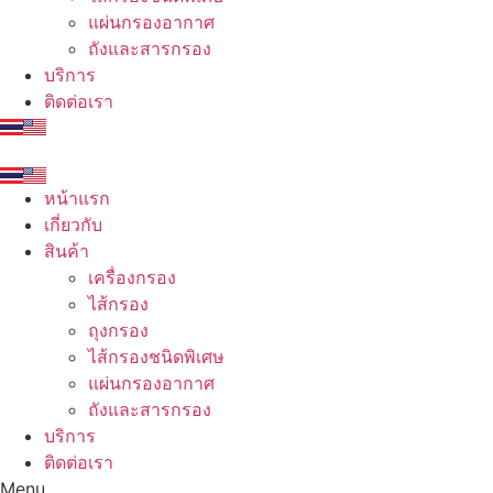
แผ่นกรองอากาศ
ถังและสารกรอง
บริการ
ติดต่อเรา
หน้าแรก
เกี่ยวกับ
สินค้า
เครื่องกรอง
ไส้กรอง
ถุงกรอง
ไส้กรองชนิดพิเศษ
แผ่นกรองอากาศ
ถังและสารกรอง
บริการ
ติดต่อเรา
Menu