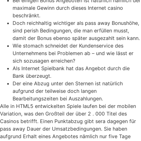
Bei einigen Bonus Angeboten ist natürlich nämlich der
maximale Gewinn durch dieses Internet casino
beschränkt.
Doch reichhaltig wichtiger als pass away Bonushöhe,
sind perish Bedingungen, die man erfüllen musst,
damit der Bonus ebenso später ausgezahlt sein kann.
Wie stomach schneidet der Kundenservice des
Unternehmens bei Problemen ab – und wie lässt er
sich sozusagen erreichen?
Als Internet Spielbank hat das Angebot durch die
Bank überzeugt.
Der eine Abzug unter den Sternen ist natürlich
aufgrund der teilweise doch langen
Bearbeitungszeiten bei Auszahlungen.
Alle in HTML5 entwickelten Spiele laufen bei der mobilen
Variation, was den Großteil der über 2 . 000 Titel des
Casinos betrifft. Einen Punktabzug gibt sera dagegen für
pass away Dauer der Umsatzbedingungen. Sie haben
aufgrund Erhalt eines Angebotes nämlich nur five Tage