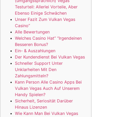
(umgangssprachlich) Vegas
Testurteil: Allerlei Vorteile, Aber
Ebenso Einige Schwächen
Unser Fazit Zum Vulkan Vegas
Casino”
Alle Bewertungen
Welches Casino Hat” “Irgendeinen
Besseren Bonus?
Ein- & Auszahlungen
Der Kundendienst Bei Vulkan Vegas
Schneller Support Unter
Unklarheiten Mit Den
Zahlungsmitteln?
Kann Person Alle Casino Apps Bei
Vulkan Vegas Auch Auf Unserem
Handy Spielen?
Sicherheit, Seriosität Darüber
Hinaus Lizenzen
Wie Kann Man Bei Vulkan Vegas