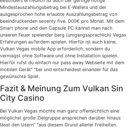
Besonders erfreulich ist auch der geringe nötige
Mindestauszahlungsbetrag bei E-Wallets und der
ausgesprochen hohe erlaubte Auszahlungsbetrag von
beeindruckenden seventy five. 000€ pro Monat. Mit dem
Smart phone und den Capsule PC kannst man nach
unseren Feuer speiender berg (umgangssprachlich) Vegas
Erfahrungen au?erdem spielen. Hierfür ist auch keine,
Vulkan Vegas mobile App erforderlich, sondern du
vermagst ohne Software und ohne Installation spielen.
Hierfür rufst du einfach nur pass away Webseite mit dem
mobilen Gerät” “bei und entscheidest einander für das
gewünschte Spiel.
Fazit & Meinung Zum Vulkan Sin
City Casino
Bei Vulkan Vegas möchte man ganz offensichtlich eine
möglichst große Zielgruppe ansprechen darüber hinaus
lässt den Usern” “aus diesem Grund allerlei Freiheiten.