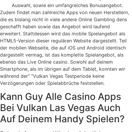
Auswahl, sowie ein umfangreiches Bonusangebot.
Zudem findet man zahlreiche Apps von neuen Herstellern,
die es bislang nicht in viele andere Online Gambling dens
geschafft haben sowie das Angebot wird laufend
erweitert. Stattdessen wird das mobile Spielangebot als
HTML5-Version dieser regulären Website dargestellt. Teil
der mobilen Webseite, die auf iOS und Android identisch
dargestellt vermag, ist das komplette Spielangebot, als
ebenso das Live Online casino. Sowohl auf deinem
Smartphone, als im übrigen auf dem Tablet, konnten wir
während der” “Vulkan Vegas Testperiode keine
Verzögerungen oder Spielabbrüche feststellen.
Kann Guy Alle Casino Apps
Bei Vulkan Las Vegas Auch
Auf Deinem Handy Spielen?