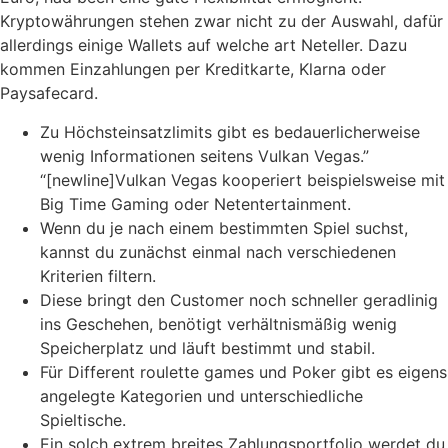
Kryptowährungen stehen zwar nicht zu der Auswahl, dafür
allerdings einige Wallets auf welche art Neteller. Dazu
kommen Einzahlungen per Kreditkarte, Klarna oder
Paysafecard.
Zu Höchsteinsatzlimits gibt es bedauerlicherweise
wenig Informationen seitens Vulkan Vegas.”
“[newline]Vulkan Vegas kooperiert beispielsweise mit
Big Time Gaming oder Netentertainment.
Wenn du je nach einem bestimmten Spiel suchst,
kannst du zunächst einmal nach verschiedenen
Kriterien filtern.
Diese bringt den Customer noch schneller geradlinig
ins Geschehen, benötigt verhältnismäßig wenig
Speicherplatz und läuft bestimmt und stabil.
Für Different roulette games und Poker gibt es eigens
angelegte Kategorien und unterschiedliche
Spieltische.
Ein solch extrem breites Zahlungsportfolio werdet du