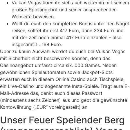
Vulkan Vegas koennte sich auch weiterhin mit seinem
großen Spielangebot und seiner ansprechenden
Webseite beweisen.
Wollt du euch den kompletten Bonus unter den Nagel
reißen, solltet ihr erst 417 Euro, dann 334 Euro und
mit der zeit noch einmal 417 Euro einzahlen – also
insgesamt 1 . 168 Euro.
Über zu kaum Auswahl werdet du euch bei Vulkan Vegas
mit Sicherheit nicht beschweren können, denn das
Casinoangebot umfasst circa six. 000 Games. Neben
gewöhnlichen Spielautomaten sowie Jackpot-Slots
erwarten euch in diesem Online Casino auch Tischspiele,
ein Live-Casino und sogenannte Insta-Spiele. Tragt eure E-
Mail-Adresse das, denkt euch dieses Passwort
(mindestens sechs Zeichen) aus und gebt die gewünschte
Kontowährung („EUR“ voreingestellt) an.
Unser Feuer Speiender Berg