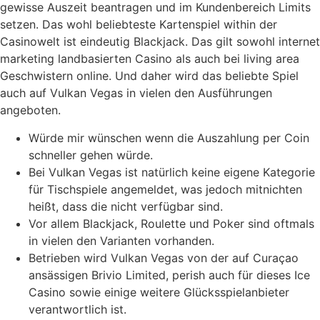
gewisse Auszeit beantragen und im Kundenbereich Limits
setzen. Das wohl beliebteste Kartenspiel within der
Casinowelt ist eindeutig Blackjack. Das gilt sowohl internet
marketing landbasierten Casino als auch bei living area
Geschwistern online. Und daher wird das beliebte Spiel
auch auf Vulkan Vegas in vielen den Ausführungen
angeboten.
Würde mir wünschen wenn die Auszahlung per Coin
schneller gehen würde.
Bei Vulkan Vegas ist natürlich keine eigene Kategorie
für Tischspiele angemeldet, was jedoch mitnichten
heißt, dass die nicht verfügbar sind.
Vor allem Blackjack, Roulette und Poker sind oftmals
in vielen den Varianten vorhanden.
Betrieben wird Vulkan Vegas von der auf Curaçao
ansässigen Brivio Limited, perish auch für dieses Ice
Casino sowie einige weitere Glücksspielanbieter
verantwortlich ist.