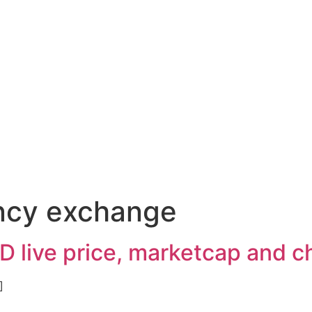
ncy exchange
D live price, marketcap and c
]