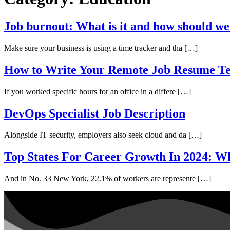
Job burnout: What is it and how should we 
Make sure your business is using a time tracker and tha […]
How to Write Your Remote Job Resume Te
If you worked specific hours for an office in a differe […]
DevOps Specialist Job Description
Alongside IT security, employers also seek cloud and da […]
Top States For Career Growth In 2024: Wh
And in No. 33 New York, 22.1% of workers are represente […]