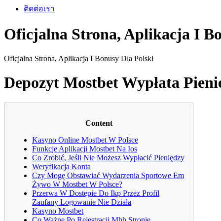
ติดต่อเรา
Oficjalna Strona, Aplikacja I B
Oficjalna Strona, Aplikacja I Bonusy Dla Polski
Depozyt Mostbet Wypłata Pieni
Content
Kasyno Online Mostbet W Polsce
Funkcje Aplikacji Mostbet Na Ios
Co Zrobić, Jeśli Nie Możesz Wypłacić Pieniędzy
Weryfikacja Konta
Czy Mogę Obstawiać Wydarzenia Sportowe Em
Żywo W Mostbet W Polsce?
Przerwa W Dostępie Do Ikp Przez Profil
Zaufany Logowanie Nie Działa
Kasyno Mostbet
Co Ważne Po Rejestracji Mhh Stronie