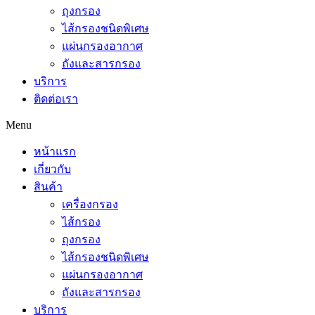
ถุงกรอง
ไส้กรองชนิดพิเศษ
แผ่นกรองอากาศ
ถังและสารกรอง
บริการ
ติดต่อเรา
Menu
หน้าแรก
เกี่ยวกับ
สินค้า
เครื่องกรอง
ไส้กรอง
ถุงกรอง
ไส้กรองชนิดพิเศษ
แผ่นกรองอากาศ
ถังและสารกรอง
บริการ