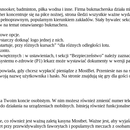
by, snooker, badminton, piłka wodna i inne. Firma bukmacherska dział
her koncentruje się na piłce nożnej, strona śledzi wszystkie ważne wy
ę pełnoprawnym, popularnym kierunkiem zakładów. Stały bywalec sekcj
ntów na temat omawianego bukmachera.
zowe opcje.
arczy dotknąć logo jednej z nich.
artuje, przy różnych kursach” “dla różnych odległości lotu.
konto.
 zewnętrznych : w ustawieniach, t sekcji “Bezpieczeństwo” należy zazn
systemu e-zdrowie (P1) lekarz może wystawiać dokumenty w wersji pa
odpowiada, gdy chcesz wypłacić pieniądze z MostBet. Przeniesie nas n
woją nazwę użytkownika i hasło. Na stronie znajdują się gry dla gości 
na Twoim koncie osobistym. W nim możesz również zmienić numer telef
o działania na urządzeniach mobilnych. Istnieją również funkcjonalne
e, co również jest ważną zaletą kasyna Mostbet. Ważne jest, aby wyjaś
t przy przewidywalnych faworytach i popularnych meczach z osobami 