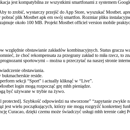
plikacja jest kompatybilna ze wszystkimi smartfonami z systemem Goo
 to zrobić, wystarczy przejść do App Store, wyszukać Mostbet. apres
eży pobrać plik Mostbet apk em swój smartfon. Rozmiar pliku instal
muje około 100 MB. Projekt Mostbet officiel version mobile praktyczn
ów względnie obstawianie zakładów kombinacyjnych. Status gracza wat
ieć, że choć rekompensata za przegrany zakład to miła rzecz, to zna
prognozami sportowymi – można u przeczytać na naszej stronie intern
świadczenie obstawiania.
 bukmacherskie reside.
 perform sekcji “Sport” i actually kliknąć w “Live”.
y Mostbet login mogą rozpocząć grę mhh pieniądze.
mogą być używane w trybie na żywo.
 protected]. Szybkość odpowiedzi na stworzone” “zapytanie zwykle ni
ż jest wielu początkujących, którzy nie mogą rozgryźć konkretnej funk
ncję Curacao, dzięki czemu może świadczyć usługi mhh terenie całej 