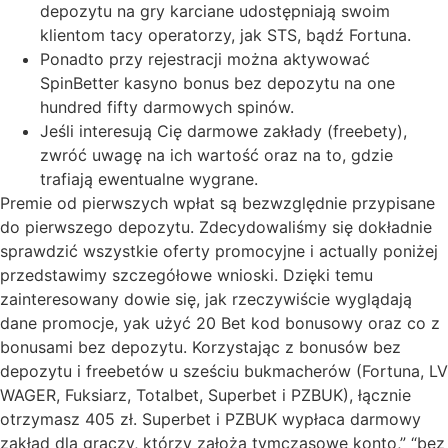
depozytu na gry karciane udostępniają swoim
klientom tacy operatorzy, jak STS, bądź Fortuna.
Ponadto przy rejestracji można aktywować
SpinBetter kasyno bonus bez depozytu na one
hundred fifty darmowych spinów.
Jeśli interesują Cię darmowe zakłady (freebety),
zwróć uwagę na ich wartość oraz na to, gdzie
trafiają ewentualne wygrane.
Premie od pierwszych wpłat są bezwzględnie przypisane
do pierwszego depozytu. Zdecydowaliśmy się dokładnie
sprawdzić wszystkie oferty promocyjne i actually poniżej
przedstawimy szczegółowe wnioski. Dzięki temu
zainteresowany dowie się, jak rzeczywiście wyglądają
dane promocje, yak użyć 20 Bet kod bonusowy oraz co z
bonusami bez depozytu. Korzystając z bonusów bez
depozytu i freebetów u sześciu bukmacherów (Fortuna, LV
WAGER, Fuksiarz, Totalbet, Superbet i PZBUK), łącznie
otrzymasz 405 zł. Superbet i PZBUK wypłaca darmowy
zakład dla graczy, którzy założą tymczasowe konto,” “bez