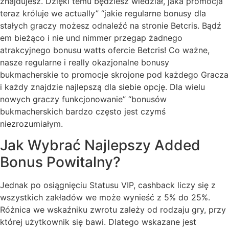
znajdujesz. Dzięki temu będziesz wiedział, jaka promocja
teraz króluje we actually” “jakie regularne bonusy dla
stałych graczy możesz odnaleźć na stronie Betcris. Bądź
em bieżąco i nie und nimmer przegap żadnego
atrakcyjnego bonusu watts ofercie Betcris! Co ważne,
nasze regularne i really okazjonalne bonusy
bukmacherskie to promocje skrojone pod każdego Gracza
i każdy znajdzie najlepszą dla siebie opcję. Dla wielu
nowych graczy funkcjonowanie” “bonusów
bukmacherskich bardzo często jest czymś
niezrozumiałym.
Jak Wybrać Najlepszy Added
Bonus Powitalny?
Jednak po osiągnięciu Statusu VIP, cashback liczy się z
wszystkich zakładów we może wynieść z 5% do 25%.
Różnica we wskaźniku zwrotu zależy od rodzaju gry, przy
której użytkownik się bawi. Dlatego wskazane jest