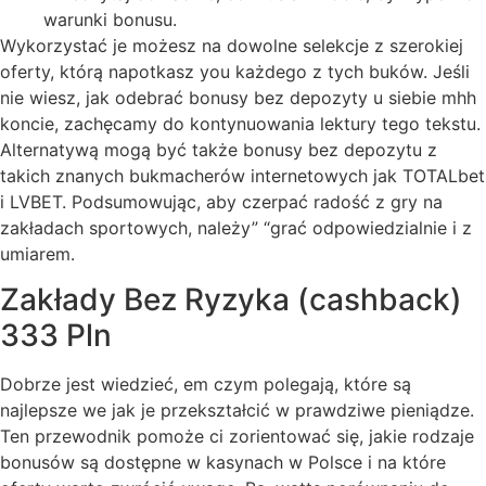
warunki bonusu.
Wykorzystać je możesz na dowolne selekcje z szerokiej
oferty, którą napotkasz you każdego z tych buków. Jeśli
nie wiesz, jak odebrać bonusy bez depozyty u siebie mhh
koncie, zachęcamy do kontynuowania lektury tego tekstu.
Alternatywą mogą być także bonusy bez depozytu z
takich znanych bukmacherów internetowych jak TOTALbet
i LVBET. Podsumowując, aby czerpać radość z gry na
zakładach sportowych, należy” “grać odpowiedzialnie i z
umiarem.
Zakłady Bez Ryzyka (cashback)
333 Pln
Dobrze jest wiedzieć, em czym polegają, które są
najlepsze we jak je przekształcić w prawdziwe pieniądze.
Ten przewodnik pomoże ci zorientować się, jakie rodzaje
bonusów są dostępne w kasynach w Polsce i na które