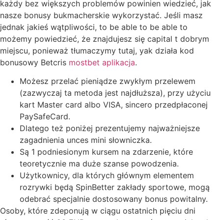
każdy bez większych problemów powinien wiedzieć, jak
nasze bonusy bukmacherskie wykorzystać. Jeśli masz
jednak jakieś wątpliwości, to be able to be able to
możemy powiedzieć, że znajdujesz się capital t dobrym
miejscu, ponieważ tłumaczymy tutaj, yak działa kod
bonusowy Betcris
mostbet aplikacja
.
Możesz przelać pieniądze zwykłym przelewem
(zazwyczaj ta metoda jest najdłuższa), przy użyciu
kart Master card albo VISA, sincero przedpłaconej
PaySafeCard.
Dlatego też poniżej prezentujemy najważniejsze
zagadnienia unces mini słowniczka.
Są 1 podniesionym kursem na zdarzenie, które
teoretycznie ma duże szanse powodzenia.
Użytkownicy, dla których głównym elementem
rozrywki będą SpinBetter zakłady sportowe, mogą
odebrać specjalnie dostosowany bonus powitalny.
Osoby, które zdeponują w ciągu ostatnich pięciu dni