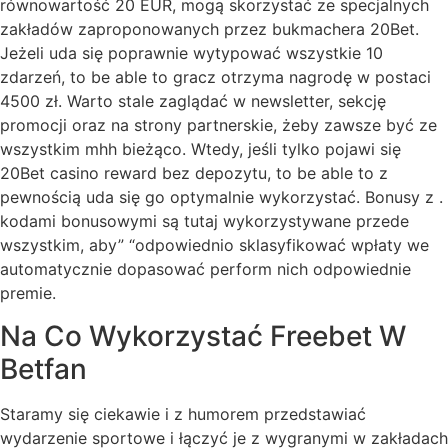
równowartość 20 EUR, mogą skorzystać ze specjalnych
zakładów zaproponowanych przez bukmachera 20Bet.
Jeżeli uda się poprawnie wytypować wszystkie 10
zdarzeń, to be able to gracz otrzyma nagrodę w postaci
4500 zł. Warto stale zaglądać w newsletter, sekcję
promocji oraz na strony partnerskie, żeby zawsze być ze
wszystkim mhh bieżąco. Wtedy, jeśli tylko pojawi się
20Bet casino reward bez depozytu, to be able to z
pewnością uda się go optymalnie wykorzystać. Bonusy z .
kodami bonusowymi są tutaj wykorzystywane przede
wszystkim, aby” “odpowiednio sklasyfikować wpłaty we
automatycznie dopasować perform nich odpowiednie
premie.
Na Co Wykorzystać Freebet W
Betfan
Staramy się ciekawie i z humorem przedstawiać
wydarzenie sportowe i łączyć je z wygranymi w zakładach