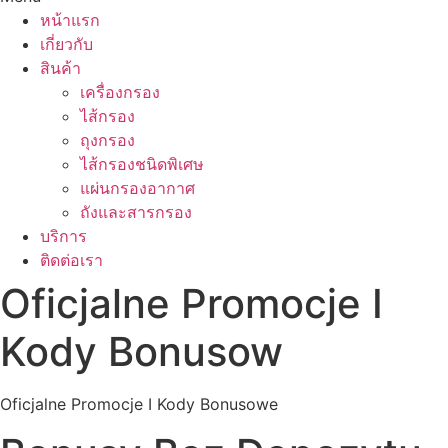
หน้าแรก
เกี่ยวกับ
สินค้า
เครื่องกรอง
ไส้กรอง
ถุงกรอง
ไส้กรองชนิดพิเศษ
แผ่นกรองอากาศ
ถังและสารกรอง
บริการ
ติดต่อเรา
Oficjalne Promocje I
Kody Bonusow
Oficjalne Promocje I Kody Bonusowe