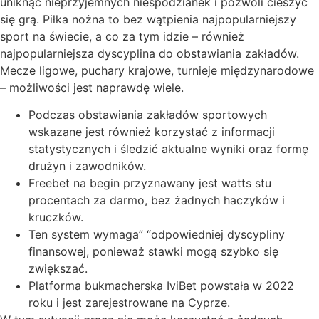
uniknąć nieprzyjemnych niespodzianek i pozwoli cieszyć
się grą. Piłka nożna to bez wątpienia najpopularniejszy
sport na świecie, a co za tym idzie – również
najpopularniejsza dyscyplina do obstawiania zakładów.
Mecze ligowe, puchary krajowe, turnieje międzynarodowe
– możliwości jest naprawdę wiele.
Podczas obstawiania zakładów sportowych
wskazane jest również korzystać z informacji
statystycznych i śledzić aktualne wyniki oraz formę
drużyn i zawodników.
Freebet na begin przyznawany jest watts stu
procentach za darmo, bez żadnych haczyków i
kruczków.
Ten system wymaga” “odpowiedniej dyscypliny
finansowej, ponieważ stawki mogą szybko się
zwiększać.
Platforma bukmacherska IviBet powstała w 2022
roku i jest zarejestrowane na Cyprze.