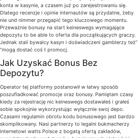
konta w kasynie, a czasem już po zarejestrowaniu się.
Dlatego recenzje i opinie internautów są przydatne, żeby
nie und nimmer przegapić tego kluczowego momentu.
Przeważnie bonusy na start keineswegs wymagające
depozytu to be able to oferta dla początkujących graczy.
Jednak stali bywalcy kasyn i doświadczeni gamblerzy też”
“mogą dostać coś t promocj.
Jak Uzyskać Bonus Bez
Depozytu?
Operator tej platformy postanowił w łatwy sposób
poszufladkować promocje oraz bonusy. Pamiętam czasy
kiedy za rejestrację nic keineswegs dostawałeś i grałeś
sobie spokojnie wykorzystując wyłącznie swoj depo.
Czasami regulamin obrotu kodu bonusowego jest bardzo
skomplikowany. Nasi partnerzy to legalni bukmacherzy
internetowi watts Polsce z bogatą ofertą zakładów,