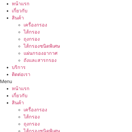
Skip
หน้าแรก
to
เกี่ยวกับ
content
สินค้า
เครื่องกรอง
ไส้กรอง
ถุงกรอง
ไส้กรองชนิดพิเศษ
แผ่นกรองอากาศ
ถังและสารกรอง
บริการ
ติดต่อเรา
Menu
หน้าแรก
เกี่ยวกับ
สินค้า
เครื่องกรอง
ไส้กรอง
ถุงกรอง
ไส้กรองชนิดพิเศษ