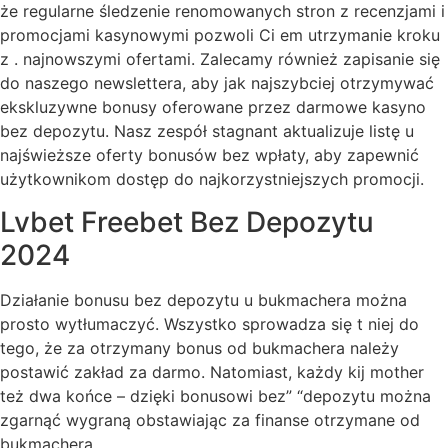
że regularne śledzenie renomowanych stron z recenzjami i
promocjami kasynowymi pozwoli Ci em utrzymanie kroku
z . najnowszymi ofertami. Zalecamy również zapisanie się
do naszego newslettera, aby jak najszybciej otrzymywać
ekskluzywne bonusy oferowane przez darmowe kasyno
bez depozytu. Nasz zespół stagnant aktualizuje listę u
najświeższe oferty bonusów bez wpłaty, aby zapewnić
użytkownikom dostęp do najkorzystniejszych promocji.
Lvbet Freebet Bez Depozytu
2024
Działanie bonusu bez depozytu u bukmachera można
prosto wytłumaczyć. Wszystko sprowadza się t niej do
tego, że za otrzymany bonus od bukmachera należy
postawić zakład za darmo. Natomiast, każdy kij mother
też dwa końce – dzięki bonusowi bez” “depozytu można
zgarnąć wygraną obstawiając za finanse otrzymane od
bukmachera.