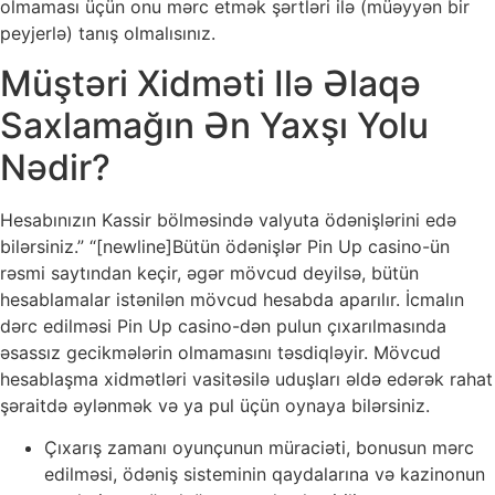
olmaması üçün onu mərc etmək şərtləri ilə (müəyyən bir
peyjerlə) tanış olmalısınız.
Müştəri Xidməti Ilə Əlaqə
Saxlamağın Ən Yaxşı Yolu
Nədir?
Hesabınızın Kassir bölməsində valyuta ödənişlərini edə
bilərsiniz.” “[newline]Bütün ödənişlər Pin Up casino-ün
rəsmi saytından keçir, əgər mövcud deyilsə, bütün
hesablamalar istənilən mövcud hesabda aparılır. İcmalın
dərc edilməsi Pin Up casino-dən pulun çıxarılmasında
əsassız gecikmələrin olmamasını təsdiqləyir. Mövcud
hesablaşma xidmətləri vasitəsilə uduşları əldə edərək rahat
şəraitdə əylənmək və ya pul üçün oynaya bilərsiniz.
Çıxarış zamanı oyunçunun müraciəti, bonusun mərc
edilməsi, ödəniş sisteminin qaydalarına və kazinonun