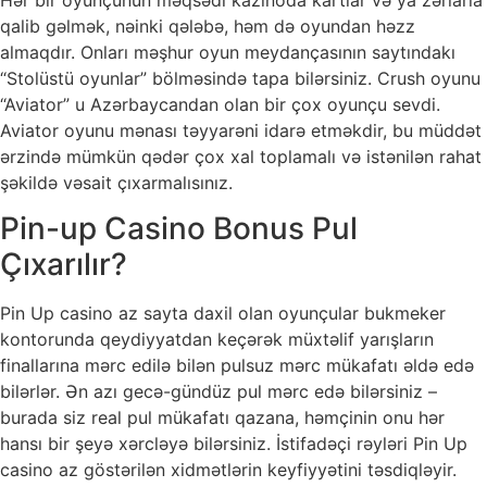
qalib gəlmək, nəinki qələbə, həm də oyundan həzz
almaqdır. Onları məşhur oyun meydançasının saytındakı
“Stolüstü oyunlar” bölməsində tapa bilərsiniz. Crush oyunu
“Aviator” u Azərbaycandan olan bir çox oyunçu sevdi.
Aviator oyunu mənası təyyarəni idarə etməkdir, bu müddət
ərzində mümkün qədər çox xal toplamalı və istənilən rahat
şəkildə vəsait çıxarmalısınız.
Pin-up Casino Bonus Pul
Çıxarılır?
Pin Up casino az sayta daxil olan oyunçular bukmeker
kontorunda qeydiyyatdan keçərək müxtəlif yarışların
finallarına mərc edilə bilən pulsuz mərc mükafatı əldə edə
bilərlər. Ən azı gecə-gündüz pul mərc edə bilərsiniz –
burada siz real pul mükafatı qazana, həmçinin onu hər
hansı bir şeyə xərcləyə bilərsiniz. İstifadəçi rəyləri Pin Up
casino az göstərilən xidmətlərin keyfiyyətini təsdiqləyir.