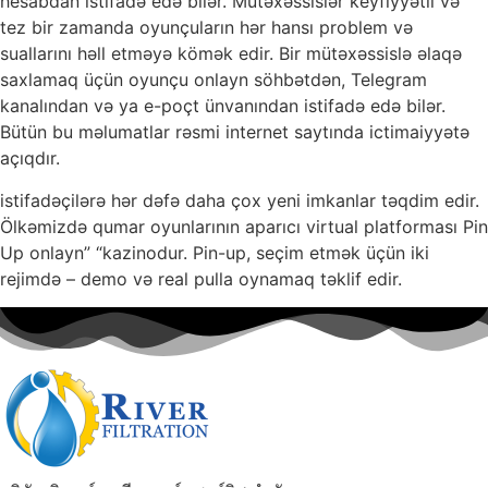
hesabdan istifadə edə bilər. Mütəxəssislər keyfiyyətli və
tez bir zamanda oyunçuların hər hansı problem və
suallarını həll etməyə kömək edir. Bir mütəxəssislə əlaqə
saxlamaq üçün oyunçu onlayn söhbətdən, Telegram
kanalından və ya e-poçt ünvanından istifadə edə bilər.
Bütün bu məlumatlar rəsmi internet saytında ictimaiyyətə
açıqdır.
istifadəçilərə hər dəfə daha çox yeni imkanlar təqdim edir.
Ölkəmizdə qumar oyunlarının aparıcı virtual platforması Pin
Up onlayn” “kazinodur. Pin-up, seçim etmək üçün iki
rejimdə – demo və real pulla oynamaq təklif edir.