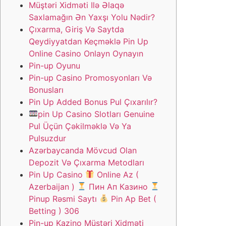
Müştəri Xidməti Ilə Əlaqə
Saxlamağın Ən Yaxşı Yolu Nədir?
Çıxarma, Giriş Və Saytda
Qeydiyyatdan Keçməklə Pin Up
Online Casino Onlayn Oynayın
Pin-up Oyunu
Pin-up Casino Promosyonları Və
Bonusları
Pin Up Added Bonus Pul Çıxarılır?
pin Up Casino Slotları Genuine
Pul Üçün Çəkilməklə Və Ya
Pulsuzdur
Azərbaycanda Mövcud Olan
Depozit Və Çıxarma Metodları
Pin Up Casino
Online Az (
Azerbaijan )
Пин Ап Казино
Pinup Rəsmi Saytı
Pin Ap Bet (
Betting ) 306
Pin-up Kazino Müştəri Xidməti