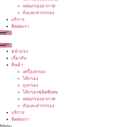
แผ่นกรองอากาศ
ถังและสารกรอง
บริการ
ติดต่อเรา
หน้าแรก
เกี่ยวกับ
สินค้า
เครื่องกรอง
ไส้กรอง
ถุงกรอง
ไส้กรองชนิดพิเศษ
แผ่นกรองอากาศ
ถังและสารกรอง
บริการ
ติดต่อเรา
Menu