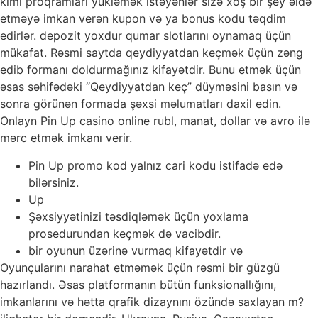
kimi proqramları yükləmək istəyənlər sizə xoş bir şey əldə
etməyə imkan verən kupon və ya bonus kodu təqdim
edirlər. depozit yoxdur qumar slotlarını oynamaq üçün
mükafat. Rəsmi saytda qeydiyyatdan keçmək üçün zəng
edib formanı doldurmağınız kifayətdir. Bunu etmək üçün
əsas səhifədəki “Qeydiyyatdan keç” düyməsini basın və
sonra görünən formada şəxsi məlumatları daxil edin.
Onlayn Pin Up casino online rubl, manat, dollar və avro ilə
mərc etmək imkanı verir.
Pin Up promo kod yalnız cari kodu istifadə edə
bilərsiniz.
Up
Şəxsiyyətinizi təsdiqləmək üçün yoxlama
prosedurundan keçmək də vacibdir.
bir oyunun üzərinə vurmaq kifayətdir və
Oyunçularını narahat etməmək üçün rəsmi bir güzgü
hazırlandı. Əsas platformanın bütün funksionallığını,
imkanlarını və hətta qrafik dizaynını özündə saxlayan m?