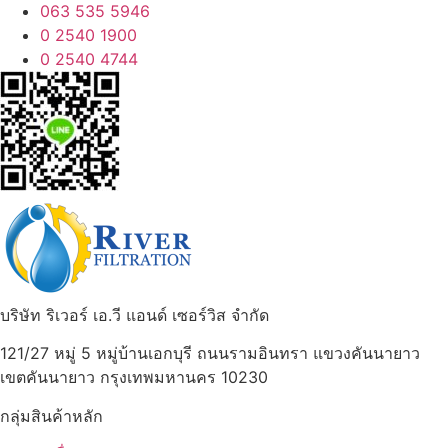
063 535 5946
0 2540 1900
0 2540 4744
บริษัท ริเวอร์ เอ.วี แอนด์ เซอร์วิส จำกัด
121/27 หมู่ 5 หมู่บ้านเอกบุรี ถนนรามอินทรา แขวงคันนายาว
เขตคันนายาว กรุงเทพมหานคร 10230
กลุ่มสินค้าหลัก