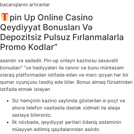
bacarıqlarını artıranlar
pin Up Online Casino
Qeydiyyat Bonusları Və
Depozitsiz Pulsuz Fırlanmalarla
Promo Kodlar”
asandır və sadədir. Pin-up onlayn kazinosu səxavətli
bonusları” “və hədiyyələri ilə tanınır və bunu müntəzəm
olaraq platformadan istifadə edən və mərc qoyan hər bir
qumar oyunçusu təsdiq edə bilər. Bonus almaq fürsətindən
istifadə etmək istəyən
Siz həmçinin kazino saytında göstərilən e-poçt və
ahora telefon vasitəsilə dəstək xidməti ilə əlaqə
saxlaya bilərsiniz.
İlk növbədə, qeydiyyat şərtləri ödəniş sisteminin
müəyyən edilmiş qaydalarından asılıdır.