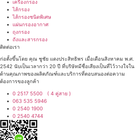
เครื่องกรอง
ไส้กรอง
ไส้กรองชนิดพิเศษ
แผ่นกรองอากาศ
ถุงกรอง
ถังและสารกรอง
ติดต่อเรา
ก่อตั้งขึ้นโดย คุณ ชูชัย แดงประสิทธิพร เมื่อเดือนสิงหาคม พ.ศ.
2542 นับเป็นเวลากว่า 20 ปี ที่บริษัทมีชื่อเสียงเป็นที่ไว้วางใจใน
ด้านคุณภาพของผลิตภัณฑ์และบริการที่ตอบสนองต่อความ
ต้องการของลูกค้า
0 2517 5500 ( 4 คู่สาย )
063 535 5946
0 2540 1900
0 2540 4744