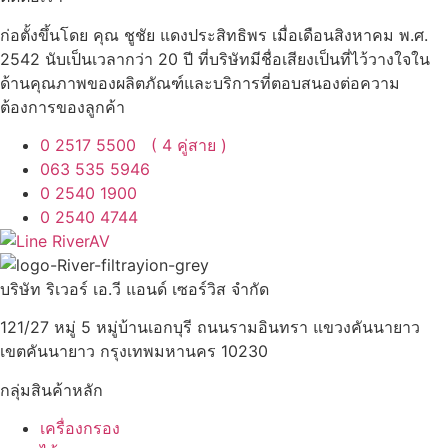
ก่อตั้งขึ้นโดย คุณ ชูชัย แดงประสิทธิพร เมื่อเดือนสิงหาคม พ.ศ.
2542 นับเป็นเวลากว่า 20 ปี ที่บริษัทมีชื่อเสียงเป็นที่ไว้วางใจใน
ด้านคุณภาพของผลิตภัณฑ์และบริการที่ตอบสนองต่อความ
ต้องการของลูกค้า
0 2517 5500 ( 4 คู่สาย )
063 535 5946
0 2540 1900
0 2540 4744
บริษัท ริเวอร์ เอ.วี แอนด์ เซอร์วิส จำกัด
121/27 หมู่ 5 หมู่บ้านเอกบุรี ถนนรามอินทรา แขวงคันนายาว
เขตคันนายาว กรุงเทพมหานคร 10230
กลุ่มสินค้าหลัก
เครื่องกรอง