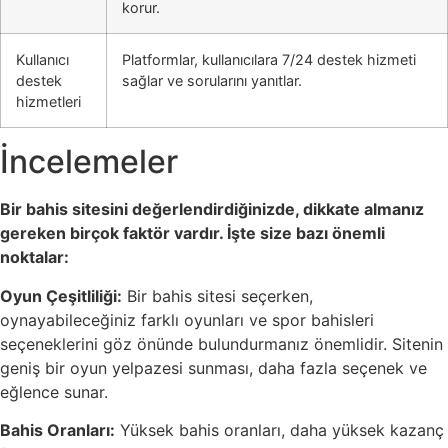
korur.
Kullanıcı
Platformlar, kullanıcılara 7/24 destek hizmeti
destek
sağlar ve sorularını yanıtlar.
hizmetleri
İncelemeler
Bir bahis sitesini değerlendirdiğinizde, dikkate almanız
gereken birçok faktör vardır. İşte size bazı önemli
noktalar:
Oyun Çeşitliliği:
Bir bahis sitesi seçerken,
oynayabileceğiniz farklı oyunları ve spor bahisleri
seçeneklerini göz önünde bulundurmanız önemlidir. Sitenin
geniş bir oyun yelpazesi sunması, daha fazla seçenek ve
eğlence sunar.
Bahis Oranları:
Yüksek bahis oranları, daha yüksek kazanç