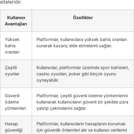
siteleridir.
Kullanıcı
Özellikler
Avantajları
Yüksek
Platformlar, kullanıcılara yüksek bahis oranları
bahis
sunarak kazanç elde etmelerini sağlar.
oranları
Çeşitli
Kullanıcılar, platformlar üzerinde spor bahisleri,
oyunlar
casino oyunları, poker gibi birçok oyunu
oynayabilir.
Güvenli
Platformlar, çeşitli güvenli ödeme yöntemlerini
ödeme
kullanarak kullanıcıların güvenli bir şekilde para
yöntemleri
yatırıp çekmelerini sağlar.
Hesap
Platformlar, kullanıcıların hesaplarını korumak
güvenliği
için güvenlik önlemleri alır ve kullanıcı verilerini