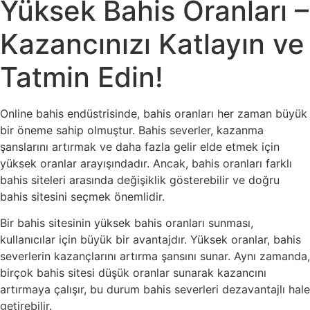
Yüksek Bahis Oranları –
Kazancınızı Katlayın ve
Tatmin Edin!
Online bahis endüstrisinde, bahis oranları her zaman büyük
bir öneme sahip olmuştur. Bahis severler, kazanma
şanslarını artırmak ve daha fazla gelir elde etmek için
yüksek oranlar arayışındadır. Ancak, bahis oranları farklı
bahis siteleri arasında değişiklik gösterebilir ve doğru
bahis sitesini seçmek önemlidir.
Bir bahis sitesinin yüksek bahis oranları sunması,
kullanıcılar için büyük bir avantajdır. Yüksek oranlar, bahis
severlerin kazançlarını artırma şansını sunar. Aynı zamanda,
birçok bahis sitesi düşük oranlar sunarak kazancını
artırmaya çalışır, bu durum bahis severleri dezavantajlı hale
getirebilir.