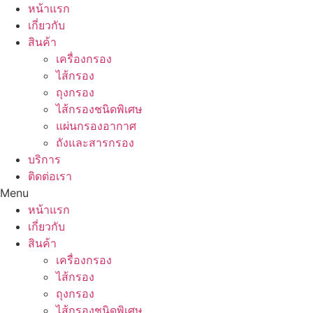
Skip
หน้าแรก
to
เกี่ยวกับ
content
สินค้า
เครื่องกรอง
ไส้กรอง
ถุงกรอง
ไส้กรองชนิดพิเศษ
แผ่นกรองอากาศ
ถังและสารกรอง
บริการ
ติดต่อเรา
Menu
หน้าแรก
เกี่ยวกับ
สินค้า
เครื่องกรอง
ไส้กรอง
ถุงกรอง
ไส้กรองชนิดพิเศษ