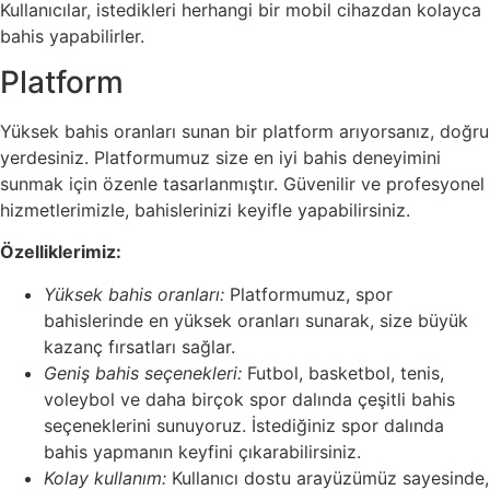
Kullanıcılar, istedikleri herhangi bir mobil cihazdan kolayca
bahis yapabilirler.
Platform
Yüksek bahis oranları sunan bir platform arıyorsanız, doğru
yerdesiniz. Platformumuz size en iyi bahis deneyimini
sunmak için özenle tasarlanmıştır. Güvenilir ve profesyonel
hizmetlerimizle, bahislerinizi keyifle yapabilirsiniz.
Özelliklerimiz:
Yüksek bahis oranları:
Platformumuz, spor
bahislerinde en yüksek oranları sunarak, size büyük
kazanç fırsatları sağlar.
Geniş bahis seçenekleri:
Futbol, basketbol, tenis, ​​
voleybol ve daha birçok spor dalında çeşitli bahis
seçeneklerini sunuyoruz. İstediğiniz spor dalında
bahis yapmanın keyfini çıkarabilirsiniz.
Kolay kullanım:
Kullanıcı dostu arayüzümüz sayesinde,