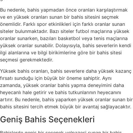
Bu nedenle, bahis yapmadan önce oranları karşılaştırmak
ve en yüksek oranları sunan bir bahis sitesini seçmek
önemlidir. Farklı spor etkinlikleri için farklı oranlar sunan
siteler bulunmaktadır. Bazı siteler futbol maçlarına yüksek
oranlar sunarken, bazıları basketbol veya tenis maçlarına
yüksek oranlar sunabilir. Dolayısıyla, bahis severlerin kendi
ilgi alanlarına ve bilgi birikimlerine göre bir bahis sitesi
seçmesi gerekmektedir.
Yüksek bahis oranları, bahis severlere daha yüksek kazanç
fırsatı sunduğu için büyük bir öneme sahiptir. Aynı
zamanda, yüksek oranlar bahis yapma deneyimini daha
heyecanlı hale getirir ve bahis tutkunlarının heyecanını
artırır. Bu nedenle, bahis yaparken yüksek oranlar sunan bir
bahis sitesini tercih etmek büyük bir avantaj sağlayacaktır.
Geniş Bahis Seçenekleri
Bahislerde geniş bir seçenek yelpazesi sunan bir bahis