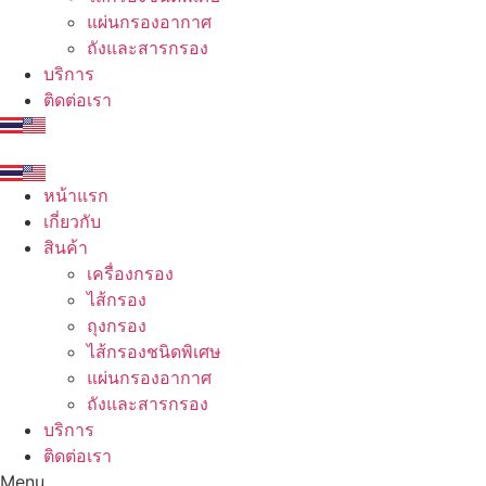
แผ่นกรองอากาศ
ถังและสารกรอง
บริการ
ติดต่อเรา
หน้าแรก
เกี่ยวกับ
สินค้า
เครื่องกรอง
ไส้กรอง
ถุงกรอง
ไส้กรองชนิดพิเศษ
แผ่นกรองอากาศ
ถังและสารกรอง
บริการ
ติดต่อเรา
Menu