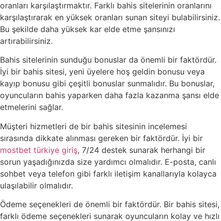
oranları karşılaştırmaktır. Farklı bahis sitelerinin oranlarını
karşılaştırarak en yüksek oranları sunan siteyi bulabilirsiniz.
Bu şekilde daha yüksek kar elde etme şansınızı
artırabilirsiniz.
Bahis sitelerinin sunduğu bonuslar da önemli bir faktördür.
İyi bir bahis sitesi, yeni üyelere hoş geldin bonusu veya
kayıp bonusu gibi çeşitli bonuslar sunmalıdır. Bu bonuslar,
oyuncuların bahis yaparken daha fazla kazanma şansı elde
etmelerini sağlar.
Müşteri hizmetleri de bir bahis sitesinin incelemesi
sırasında dikkate alınması gereken bir faktördür. İyi bir
mostbet türkiye giriş
, 7/24 destek sunarak herhangi bir
sorun yaşadığınızda size yardımcı olmalıdır. E-posta, canlı
sohbet veya telefon gibi farklı iletişim kanallarıyla kolayca
ulaşılabilir olmalıdır.
Ödeme seçenekleri de önemli bir faktördür. Bir bahis sitesi,
farklı ödeme seçenekleri sunarak oyuncuların kolay ve hızlı